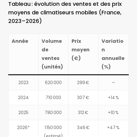
Tableau : évolution des ventes et des prix
moyens de climatiseurs mobiles (France,
2023–2026)
Année
Volume
Prix
Variatio
de
moyen
n
ventes
(€)
annuelle
(unités)
(%)
2023
620 000
299 €
—
2024
710 000
307 €
+14 %
2025
780 000
312 €
+10 %
2026*
1 150 000
346 €
+47 %
(estimé)