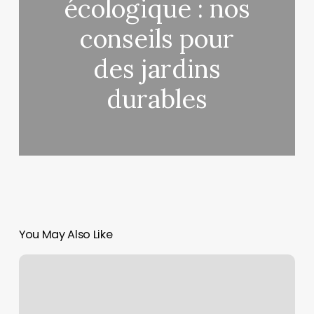
écologique : nos
conseils pour
des jardins
durables
You May Also Like
Qui
sont
les
grands