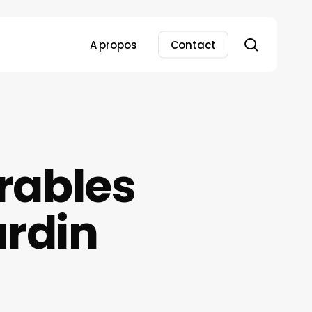
search
A propos
Contact
rables
ardin