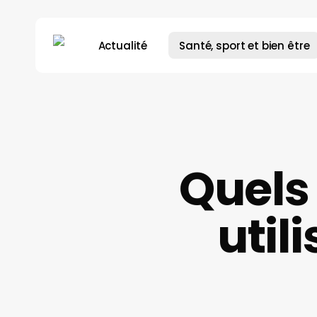
Skip
to
Actualité
Santé, sport et bien être
main
content
Hit enter to search or ESC to close
Quels
util