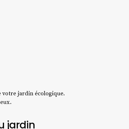
e votre jardin écologique.
teux.
u jardin