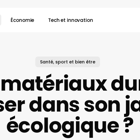
Économie
Tech et innovation
Santé, sport et bien être
 matériaux du
iser dans son j
écologique ?