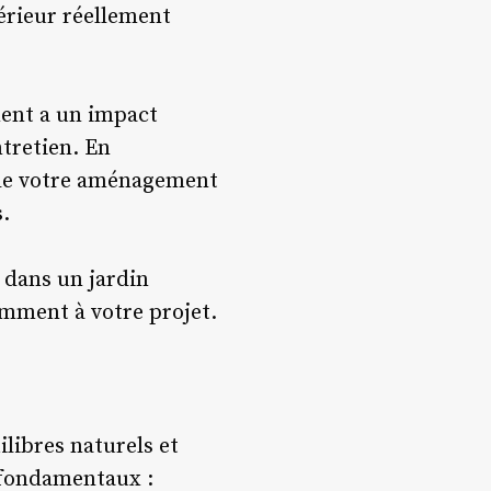
érieur réellement
ment a un impact
ntretien. En
 de votre aménagement
s.
r dans un jardin
emment à votre projet.
libres naturels et
s fondamentaux :