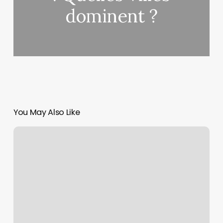
dominent ?
You May Also Like
Les
maires
de
Nice
depuis
le
début
de