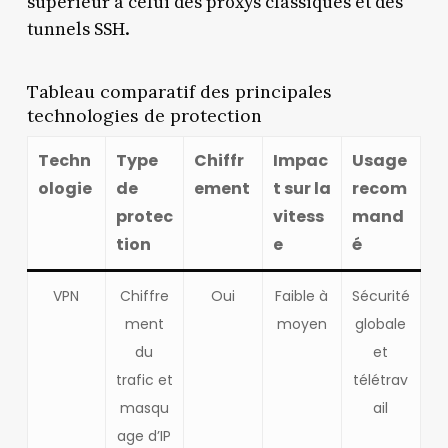
supérieur à celui des proxys classiques et des
tunnels SSH.
Tableau comparatif des principales
technologies de protection
Techn
Type
Chiffr
Impac
Usage
ologie
de
ement
t sur la
recom
protec
vitess
mand
tion
e
é
VPN
Chiffre
Oui
Faible à
Sécurité
ment
moyen
globale
du
et
trafic et
télétrav
masqu
ail
age d’IP