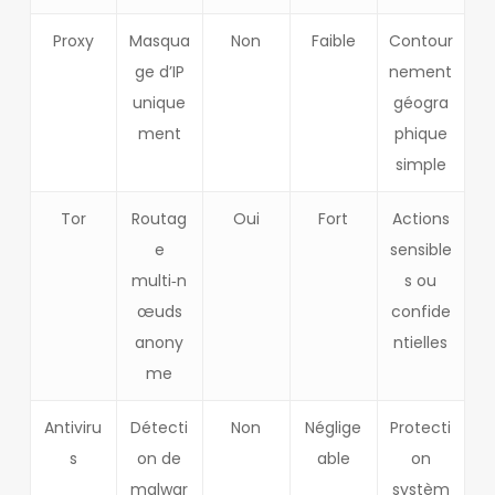
Proxy
Masqua
Non
Faible
Contour
ge d’IP
nement
unique
géogra
ment
phique
simple
Tor
Routag
Oui
Fort
Actions
e
sensible
multi‑n
s ou
œuds
confide
anony
ntielles
me
Antiviru
Détecti
Non
Néglige
Protecti
s
on de
able
on
malwar
systèm