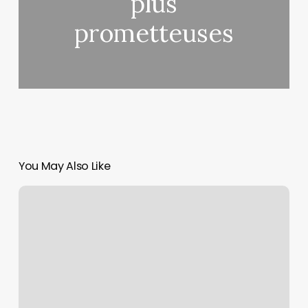
plus
prometteuses
You May Also Like
Dépression
et
santé
mentale
:
de
nouveaux